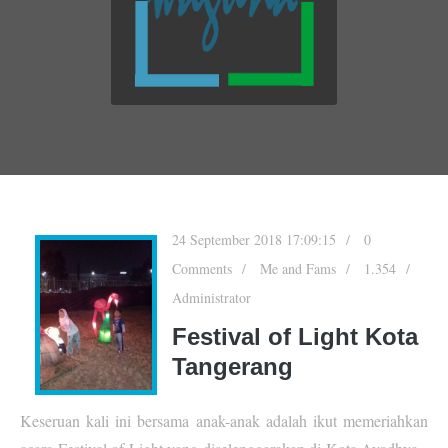
24 September 2018 17:09:15
0
Comments
Me and Fams
1.354
Administrator
Festival of Light Kota
Tangerang
Keseruan kali ini bersama anak-anak adalah ikut memeriahkan