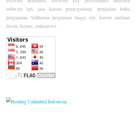
software akuntansi, software key performance indicator,
software kpi, jasa kursus pemrograman, penjualan buku,
pengajaran, tridharma perguruan tinggi, erp, kursus andalan,
dosen, lecture, mahasiswa