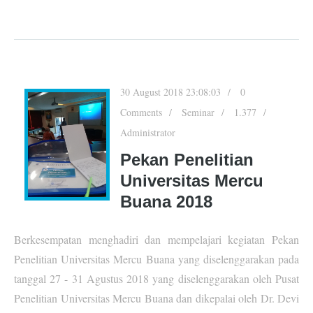
30 August 2018 23:08:03
0
Comments
Seminar
1.377
Administrator
Pekan Penelitian
Universitas Mercu
Buana 2018
Berkesempatan menghadiri dan mempelajari kegiatan Pekan
Penelitian Universitas Mercu Buana yang diselenggarakan pada
tanggal 27 - 31 Agustus 2018 yang diselenggarakan oleh Pusat
Penelitian Universitas Mercu Buana dan dikepalai oleh Dr. Devi