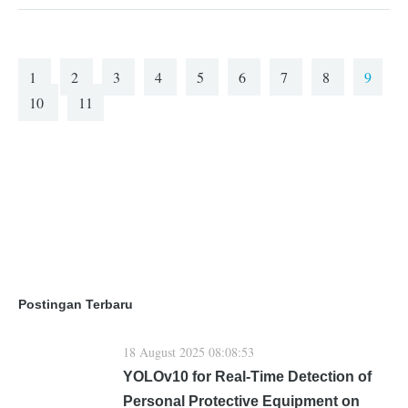
1
2
3
4
5
6
7
8
9
10
11
Postingan Terbaru
18 August 2025 08:08:53
YOLOv10 for Real-Time Detection of
Personal Protective Equipment on