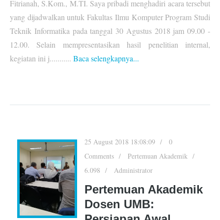
Fitrianah, S.Kom., M.TI. Saya pribadi menghadiri acara tersebut
yang dijadwalkan untuk Fakultas Ilmu Komputer Program Studi
Teknik Informatika pada tanggal 30 Agustus 2018 jam 09.00 -
12.00. Selain mempresentasikan hasil penelitian internal,
kegiatan ini j...........
Baca selengkapnya...
25 August 2018 18:08:09
0
Comments
Pertemuan Akademik
6.098
Administrator
Pertemuan Akademik
Dosen UMB:
Persiapan Awal